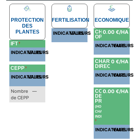
PROTECTION
FERTILISATION
ECONOMIQUE
DES
0.00 €/HA
PLANTES
CHARGES
INDICATEURS
VALEURS
OPÉRATIONELLE
IFT
?
INDICATEURS
VALEURS
INDICATEURS
VALEURS
0 €/HA
CHARGES
DIRECTES
CEPP
?
INDICATEURS
VALEURS
INDICATEURS
VALEURS
0.00 €/HA
Nombre
—
COÛT
DE
de CEPP
PRODUCTION
(HORS
CHARGES
INDIRECTES)
?
INDICATEURS
VALEURS