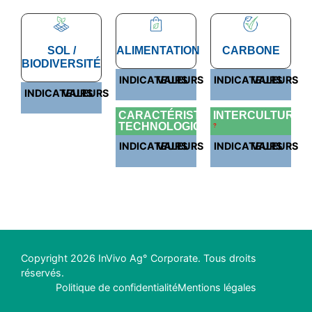
SOL /
ALIMENTATION
CARBONE
BIODIVERSITÉ
INDICATEURS
VALEURS
INDICATEURS
VALEURS
INDICATEURS
VALEURS
CARACTÉRISTIQUES
INTERCULTURES
TECHNOLOGIQUES
?
INDICATEURS
VALEURS
INDICATEURS
VALEURS
Copyright 2026 InVivo Ag° Corporate. Tous droits
réservés.
Politique de confidentialité
Mentions légales