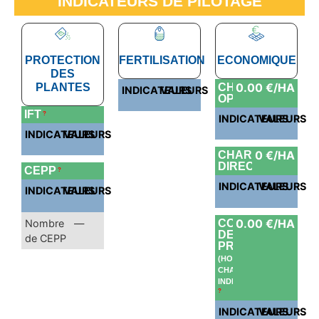
INDICATEURS DE PILOTAGE
PROTECTION
FERTILISATION
ECONOMIQUE
DES
0.00 €/HA
PLANTES
CHARGES
INDICATEURS
VALEURS
OPÉRATIONELLE
IFT
?
INDICATEURS
VALEURS
INDICATEURS
VALEURS
0 €/HA
CHARGES
DIRECTES
CEPP
?
INDICATEURS
VALEURS
INDICATEURS
VALEURS
0.00 €/HA
Nombre
—
COÛT
DE
de CEPP
PRODUCTION
(HORS
CHARGES
INDIRECTES)
?
INDICATEURS
VALEURS