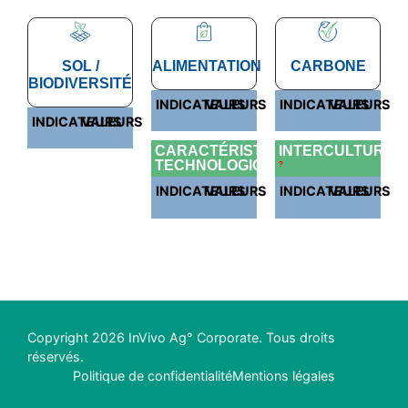
SOL /
ALIMENTATION
CARBONE
BIODIVERSITÉ
INDICATEURS
VALEURS
INDICATEURS
VALEURS
INDICATEURS
VALEURS
CARACTÉRISTIQUES
INTERCULTURES
TECHNOLOGIQUES
?
INDICATEURS
VALEURS
INDICATEURS
VALEURS
Copyright 2026 InVivo Ag° Corporate. Tous droits
réservés.
Politique de confidentialité
Mentions légales