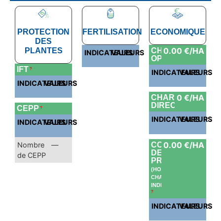
PROTECTION
FERTILISATION
ECONOMIQUE
DES
0.00 €/HA
PLANTES
CHARGES
INDICATEURS
VALEURS
OPÉRATIONELLE
IFT
?
INDICATEURS
VALEURS
INDICATEURS
VALEURS
0 €/HA
CHARGES
DIRECTES
CEPP
?
INDICATEURS
VALEURS
INDICATEURS
VALEURS
0.00 €/HA
Nombre
—
COÛT
DE
de CEPP
PRODUCTION
(HORS
CHARGES
INDIRECTES)
?
INDICATEURS
VALEURS