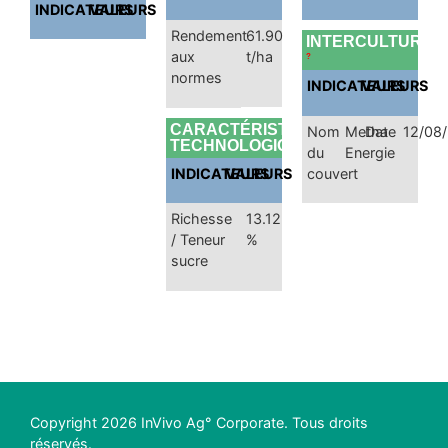
INDICATEURS
VALEURS
Rendement
61.90
INTERCULTURES
aux
t/ha
?
normes
INDICATEURS
VALEURS
CARACTÉRISTIQUES
Nom
Metha
Date
12/08
TECHNOLOGIQUES
du
Energie
INDICATEURS
VALEURS
couvert
Richesse
13.12
/ Teneur
%
sucre
Copyright 2026 InVivo Ag° Corporate. Tous droits
réservés.