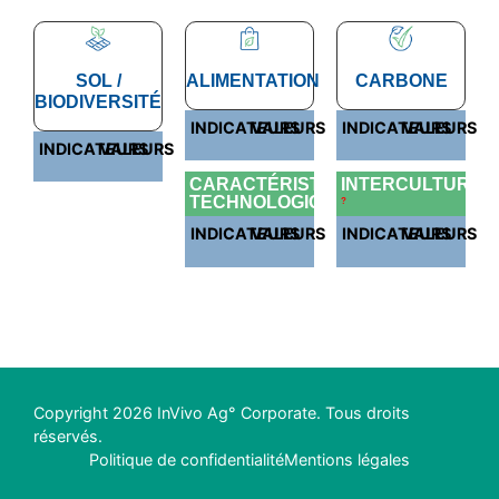
SOL /
ALIMENTATION
CARBONE
BIODIVERSITÉ
INDICATEURS
VALEURS
INDICATEURS
VALEURS
INDICATEURS
VALEURS
CARACTÉRISTIQUES
INTERCULTURES
TECHNOLOGIQUES
?
INDICATEURS
VALEURS
INDICATEURS
VALEURS
Copyright 2026 InVivo Ag° Corporate. Tous droits
réservés.
Politique de confidentialité
Mentions légales