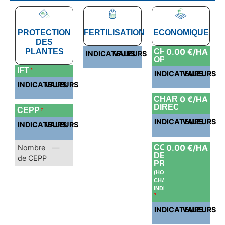
PROTECTION
FERTILISATION
ECONOMIQUE
DES
0.00 €/HA
PLANTES
CHARGES
INDICATEURS
VALEURS
OPÉRATIONELLE
IFT
?
INDICATEURS
VALEURS
INDICATEURS
VALEURS
0 €/HA
CHARGES
DIRECTES
CEPP
?
INDICATEURS
VALEURS
INDICATEURS
VALEURS
0.00 €/HA
Nombre
—
COÛT
DE
de CEPP
PRODUCTION
(HORS
CHARGES
INDIRECTES)
?
INDICATEURS
VALEURS