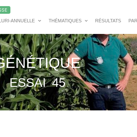
SSE
LURI-ANNUELLE
THÉMATIQUES
RÉSULTATS
PA
GÉNÉTIQUE
ESSAI
45