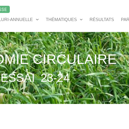
SSE
LURI-ANNUELLE
THÉMATIQUES
RÉSULTATS
PA
MIE CIRCULAIRE
ESSAI
23-24