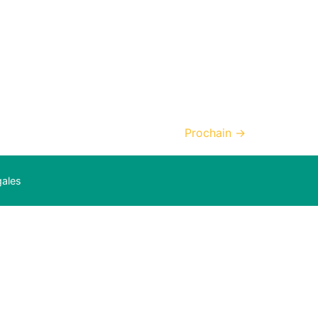
Prochain
→
gales