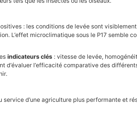
urs tels que les insectes ou les oiseaux.
positives : les conditions de levée sont visibleme
on. L’effet microclimatique sous le P17 semble co
les
indicateurs clés
: vitesse de levée, homogénéi
d’évaluer l’efficacité comparative des différents i
ir.
 service d’une agriculture plus performante et rés