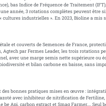
nce), bas Indice de Fréquence de Traitement (IFT),
 une année, 3 rotations complètes peuvent être si
n « cultures industrielles ». En 2023, Bioline a mi
riétale et couverts de Semences de France, protect
, Agtech par Fermes Leader, les trois rotations p
nnel, avec une marge semis nette supérieure ou é
biodiversité et bilan carbone en baisse, sans impa
t des bonnes pratiques mises en œuvre : intégrat
 azoté avec inhibiteur de nitrification de Fertiline
 be Api, carbon extract et Smag Farmer,… Seul bém