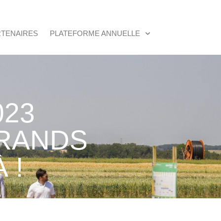
RTENAIRES
PLATEFORME ANNUELLE
023
GRANDS
 !