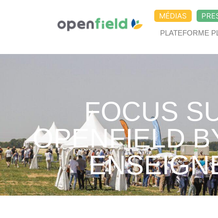
MÉDIAS
PRE
PLATEFORME P
FOCUS SU
OPENFIELD B
ENSEIGN