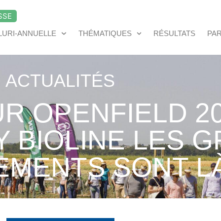
SSE
LURI-ANNUELLE
THÉMATIQUES
RÉSULTATS
PA
ACTUALITÉS
R OPENFIELD 2
Y BIOLINE LES 
EMENTS SONT LÀ