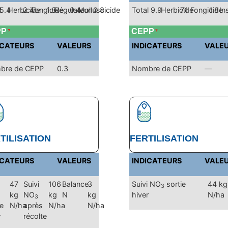
l
5.4
Herbicide
2.4
Fongicide
1.8
Régulateur
0.4
Molluscicide
0.8
Total
9.9
Herbicide
7.1
Fongicide
1.8
In
PP
CEPP
?
?
ICATEURS
VALEURS
INDICATEURS
VALE
bre de CEPP
0.3
Nombre de CEPP
—
TILISATION
FERTILISATION
ICATEURS
VALEURS
INDICATEURS
VALE
47
Suivi
106
Balance
3
Suivi NO
sortie
44 kg
3
kg
NO
kg
N
kg
hiver
N/ha
3
ie
N/ha
après
N/ha
N/ha
r
récolte